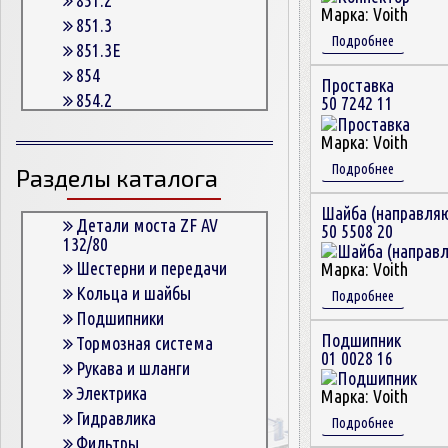
Марка:
Voith
851.3
Подробнее
851.3E
854
Проставка
854.2
50 7242 11
854.2G
Марка:
Voith
854.3
Подробнее
Разделы каталога
854.3E
854.5
Шайба (направля
863
Детали моста ZF AV
50 5508 20
132/80
863.3
Шестерни и передачи
Марка:
Voith
863.3E
Кольца и шайбы
Подробнее
864.5
Подшипники
Подшипник
Тормозная система
01 0028 16
Рукава и шланги
Электрика
Марка:
Voith
Гидравлика
Подробнее
Фильтры