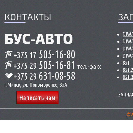
КОНТАКТЫ
ЗА
БУС-
АВТО
DIWA
DIWA
DIWA
505-16-80
+375 17
DIWA
505-16-81
851
+375 29
тел.-факс
851.
631-08-58
+375 29
851.
г.Минск, ул. Пономоренко, 35А
ЗАПЧАС
Написать нам
©W