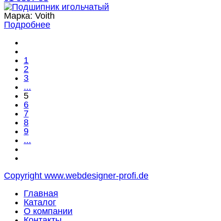
Марка:
Voith
Подробнее
1
2
3
...
5
6
7
8
9
...
Copyright www.webdesigner-profi.de
Главная
Каталог
О компании
Контакты