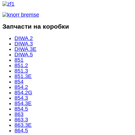
Запчасти на коробки
DIWA.2
DIWA.3
DIWA.3E
DIWA.5
851
851.2
851.3
851.3E
854
854.2
854.2G
854.3
854.3E
854.5
863
863.3
863.3E
864.5