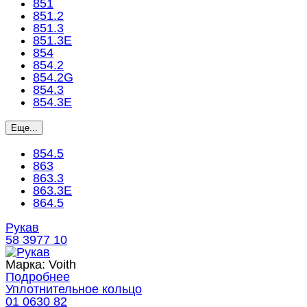
851
851.2
851.3
851.3E
854
854.2
854.2G
854.3
854.3E
Еще...
854.5
863
863.3
863.3E
864.5
Рукав
58 3977 10
Марка:
Voith
Подробнее
Уплотнительное кольцо
01 0630 82