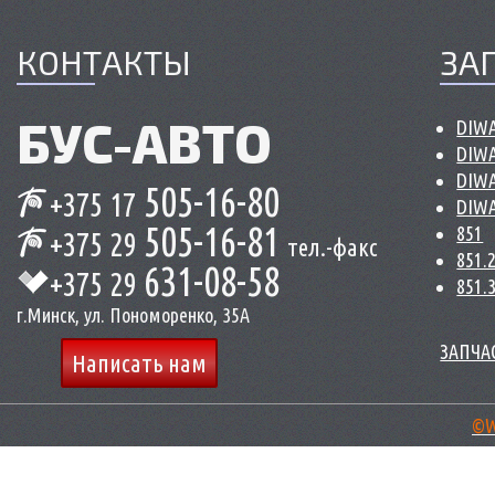
КОНТАКТЫ
ЗА
БУС-
АВТО
DIWA
DIWA
DIWA
505-16-80
+375 17
DIWA
505-16-81
851
+375 29
тел.-факс
851.
631-08-58
+375 29
851.
г.Минск, ул. Пономоренко, 35А
ЗАПЧАС
Написать нам
©W