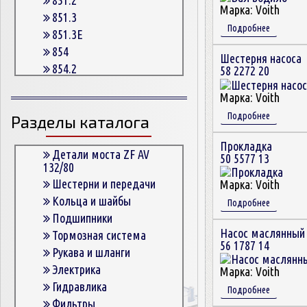
Марка:
Voith
851.3
Подробнее
851.3E
854
Шестерня насоса
854.2
58 2272 20
854.2G
Марка:
Voith
854.3
Подробнее
Разделы каталога
854.3E
854.5
Прокладка
863
Детали моста ZF AV
50 5577 13
132/80
863.3
Шестерни и передачи
Марка:
Voith
863.3E
Кольца и шайбы
Подробнее
864.5
Подшипники
Насос маслянный
Тормозная система
56 1787 14
Рукава и шланги
Электрика
Марка:
Voith
Гидравлика
Подробнее
Фильтры