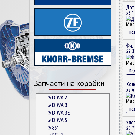
Датч
56 1
Мар
По
Филь
59 3
Мар
По
Запчасти на коробки
Кол
52 6
DIWA.2
Мар
DIWA.3
По
DIWA.3E
DIWA.5
Упо
851
50 7
851.2