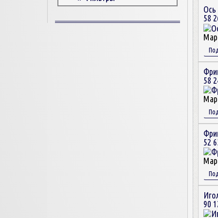
Ось 
Корпусные детали
58 2
Пружины и болты
Прокладки и уплотнители
Мар
Втулки
По
Сцепление
Фри
58 2
Мар
По
Фри
52 6
Мар
По
Иго
90 1