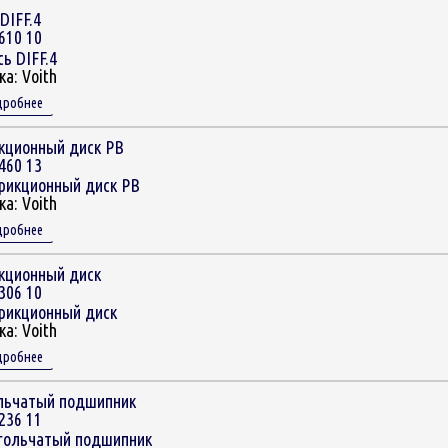
DIFF.4
610 10
ка:
Voith
дробнее
кционный диск РВ
460 13
ка:
Voith
дробнее
кционный диск
306 10
ка:
Voith
дробнее
льчатый подшипник
236 11