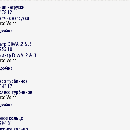
ик нагрузки
678 12
ка:
Voith
дробнее
тр DIWA .2 & .3
255 10
ка:
Voith
дробнее
есо турбинное
343 17
ка:
Voith
дробнее
рное кольцо
294 31