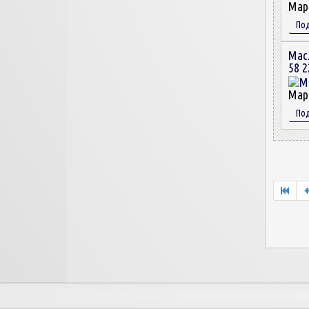
Мар
По
Мас
58 2
Мар
По