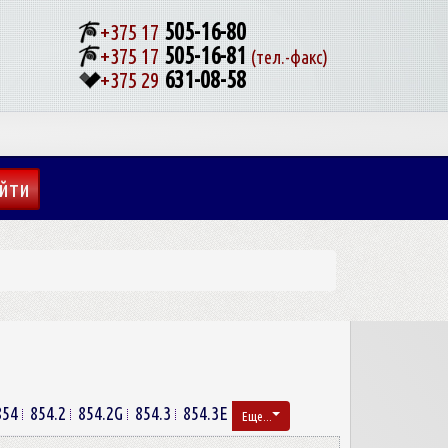
505-16-80
+375 17
505-16-81
+375 17
(тел.-факс)
631-08-58
+375 29
854
854.2
854.2G
854.3
854.3E
Еще...