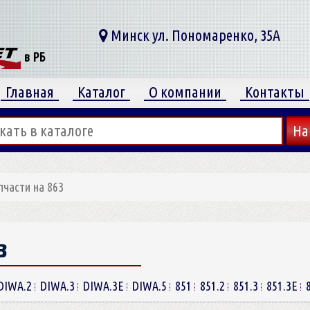
Минск ул. Пономаренко, 35А
в РБ
Главная
Каталог
О компании
Контакты
пчасти на 863
3
DIWA.2
DIWA.3
DIWA.3E
DIWA.5
851
851.2
851.3
851.3E