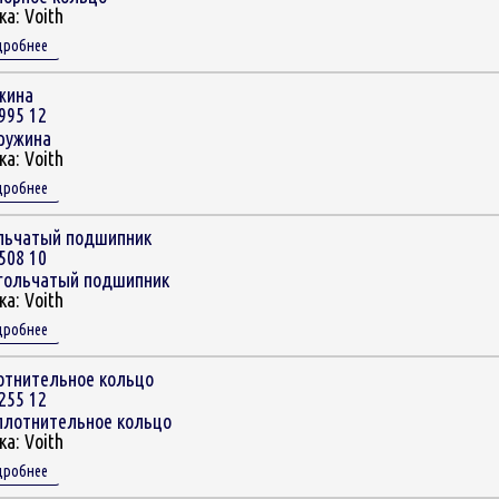
ка:
Voith
дробнее
жина
995 12
ка:
Voith
дробнее
льчатый подшипник
508 10
ка:
Voith
дробнее
отнительное кольцо
255 12
ка:
Voith
дробнее