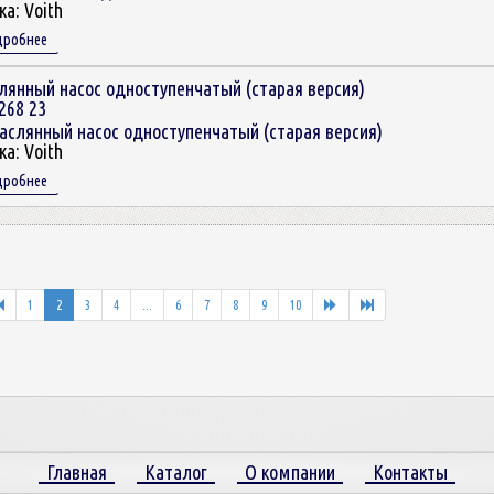
ка:
Voith
дробнее
лянный насос одноступенчатый (старая версия)
268 23
ка:
Voith
дробнее
1
2
3
4
...
6
7
8
9
10
Главная
Каталог
О компании
Контакты