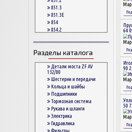
Мар
851.3
По
851.3E
854
Пру
854.2
64 0
854.2G
Мар
854.3
По
Разделы каталога
854.3E
854.5
Иго
863
Детали моста ZF AV
90 2
132/80
863.3
Шестерни и передачи
Мар
863.3E
Кольца и шайбы
По
864.5
Подшипники
Упл
Тормозная система
50 7
Рукава и шланги
Электрика
Мар
Гидравлика
По
Фильтры