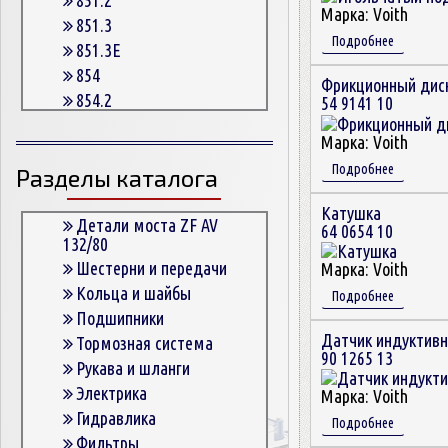
Марка:
Voith
851.3
Подробнее
851.3E
854
Фрикционный дис
854.2
54 9141 10
854.2G
Марка:
Voith
854.3
Подробнее
Разделы каталога
854.3E
854.5
Катушка
863
Детали моста ZF AV
64 0654 10
132/80
863.3
Шестерни и передачи
Марка:
Voith
863.3E
Кольца и шайбы
Подробнее
864.5
Подшипники
Датчик индуктив
Тормозная система
90 1265 13
Рукава и шланги
Электрика
Марка:
Voith
Гидравлика
Подробнее
Фильтры