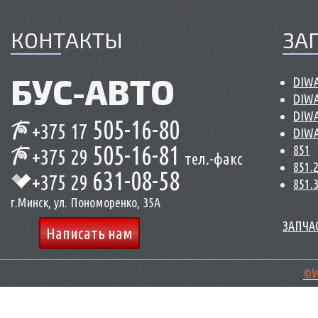
КОНТАКТЫ
ЗА
БУС-
АВТО
DIWA
DIWA
DIWA
505-16-80
+375 17
DIWA
505-16-81
851
+375 29
тел.-факс
851.
631-08-58
+375 29
851.
г.Минск, ул. Пономоренко, 35А
ЗАПЧАС
Написать нам
©W