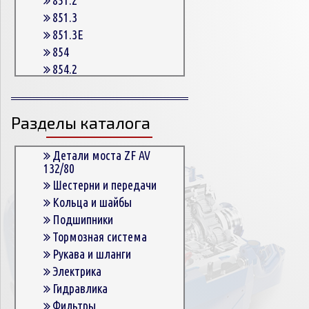
851.3
851.3E
854
854.2
854.2G
854.3
Разделы каталога
854.3E
854.5
863
Детали моста ZF AV
132/80
863.3
Шестерни и передачи
863.3E
Кольца и шайбы
864.5
Подшипники
Тормозная система
Рукава и шланги
Электрика
Гидравлика
Фильтры