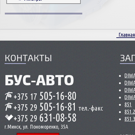
Корпусные детали
Пружины и болты
Прокладки и уплотнители
Втулки
Главная
Сцепление
КОНТАКТЫ
ЗА
БУС-
АВТО
DIWA
DIWA
DIWA
505-16-80
+375 17
DIWA
505-16-81
851
+375 29
тел.-факс
851.
631-08-58
+375 29
851.
г.Минск, ул. Пономоренко, 35А