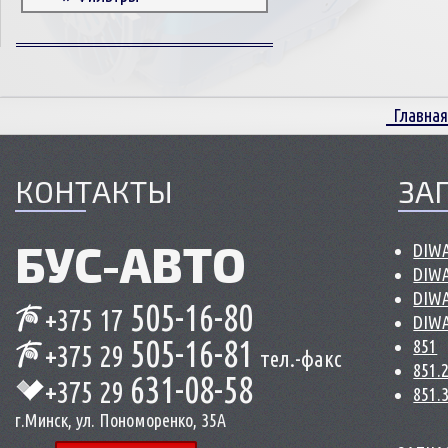
Корпусные детали
Пружины и болты
Прокладки и уплотнители
Втулки
Главная
Сцепление
КОНТАКТЫ
ЗА
БУС-
АВТО
DIWA
DIWA
DIWA
505-16-80
+375 17
DIWA
505-16-81
851
+375 29
тел.-факс
851.
631-08-58
+375 29
851.
г.Минск, ул. Пономоренко, 35А