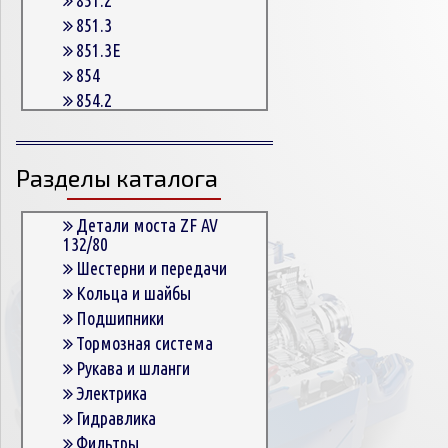
851.3
851.3E
854
854.2
854.2G
854.3
Разделы каталога
854.3E
854.5
863
Детали моста ZF AV
132/80
863.3
Шестерни и передачи
863.3E
Кольца и шайбы
864.5
Подшипники
Тормозная система
Рукава и шланги
Электрика
Гидравлика
Фильтры