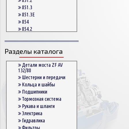
851.3
851.3E
854
854.2
854.2G
854.3
Разделы каталога
854.3E
854.5
863
Детали моста ZF AV
132/80
863.3
Шестерни и передачи
863.3E
Кольца и шайбы
864.5
Подшипники
Тормозная система
Рукава и шланги
Электрика
Гидравлика
Фильтры