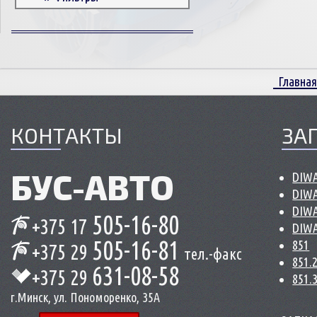
Корпусные детали
Пружины и болты
Прокладки и уплотнители
Втулки
Главная
Сцепление
КОНТАКТЫ
ЗА
БУС-
АВТО
DIWA
DIWA
DIWA
505-16-80
+375 17
DIWA
505-16-81
851
+375 29
тел.-факс
851.
631-08-58
+375 29
851.
г.Минск, ул. Пономоренко, 35А