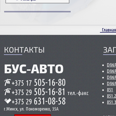
Корпусные детали
Пружины и болты
Прокладки и уплотнители
Втулки
Главная
Сцепление
КОНТАКТЫ
ЗА
БУС-
АВТО
DIWA
DIWA
DIWA
505-16-80
+375 17
DIWA
505-16-81
851
+375 29
тел.-факс
851.
631-08-58
+375 29
851.
г.Минск, ул. Пономоренко, 35А