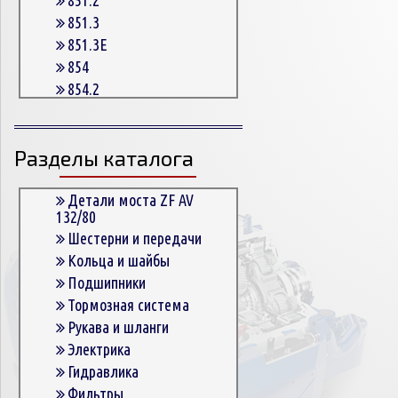
851.3
851.3E
854
854.2
854.2G
854.3
Разделы каталога
854.3E
854.5
863
Детали моста ZF AV
132/80
863.3
Шестерни и передачи
863.3E
Кольца и шайбы
864.5
Подшипники
Тормозная система
Рукава и шланги
Электрика
Гидравлика
Фильтры