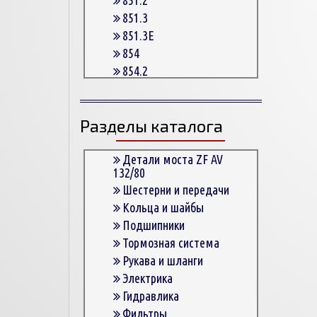
851.3
851.3E
854
854.2
854.2G
854.3
Разделы каталога
854.3E
854.5
863
Детали моста ZF AV
132/80
863.3
Шестерни и передачи
863.3E
Кольца и шайбы
864.5
Подшипники
Тормозная система
Рукава и шланги
Электрика
Гидравлика
Фильтры