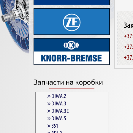
За
+37
+37
+37
Запчасти на коробки
DIWA.2
DIWA.3
DIWA.3E
DIWA.5
851
851.2