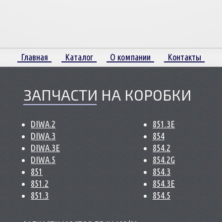
Главная
Каталог
О компании
Контакты
ЗАПЧАСТИ НА КОРОБКИ
DIWA.2
851.3E
DIWA.3
854
DIWA.3E
854.2
DIWA.5
854.2G
851
854.3
851.2
854.3E
851.3
854.5