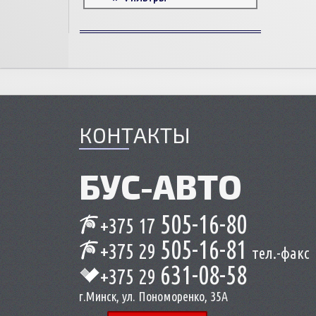
Корпусные детали
Пружины и болты
Прокладки и уплотнители
Втулки
Сцепление
КОНТАКТЫ
БУС-
АВТО
505-16-80
+375 17
505-16-81
+375 29
тел.-факс
631-08-58
+375 29
г.Минск, ул. Пономоренко, 35А