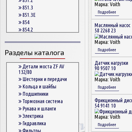
Марка:
Voith
851.3
Подробнее
851.3E
854
Маслянный насос 
854.2
58 2268 23
854.2G
Марка:
Voith
854.3
Подробнее
Разделы каталога
854.3E
854.5
Датчик нагрузки
863
Детали моста ZF AV
90 9507 10
132/80
863.3
Шестерни и передачи
Марка:
Voith
863.3E
Кольца и шайбы
Подробнее
864.5
Подшипники
Фрикционный дис
Тормозная система
54 9141 10
Рукава и шланги
Электрика
Марка:
Voith
Гидравлика
Подробнее
Фильтры