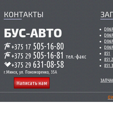
КОНТАКТЫ
ЗА
БУС-
АВТО
DIWA
DIWA
DIWA
505-16-80
+375 17
DIWA
505-16-81
851
+375 29
тел.-факс
851.
631-08-58
+375 29
851.
г.Минск, ул. Пономоренко, 35А
ЗАПЧАС
Написать нам
©W