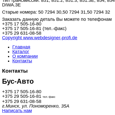
Тип трансмиссии: 851, 851.2, 851.3, 851.3E, 854, 854
DIWA.3E
Старые номера: 50 7294 30,50 7294 31,50 7294 32
Заказать данную деталь Вы можете по телефонам
+375 17
505-16-80
+375 17
505-16-81
(тел.-факс)
+375 29
631-08-58
Copyright www.webdesigner-profi.de
Главная
Каталог
О компании
Контакты
Контакты
Бус-
Авто
+375 17
505-16-80
+375 29
505-16-81
тел.-факс
+375 29
631-08-58
г.Минск, ул. Пономоренко, 35А
Написать нам