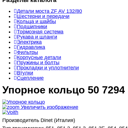
Детали моста ZF AV 132/80
Шестерни и передачи
Кольца и шайбы
Подшипники
Тормозная система
Рукава и шланги
Электрика
Гидравлика
Фильтры
Корпусные детали
Пружины и болты
Прокладки и уплотнители
Втулки
Сцепление
Упорное кольцо
50 7294
Увеличить изображение
Производитель Dinet (Италия)