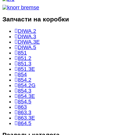
Запчасти на коробки
DIWA.2
DIWA.3
DIWA.3E
DIWA.5
851
851.2
851.3
851.3E
854
854.2
854.2G
854.3
854.3E
854.5
863
863.3
863.3E
864.5
Разделы каталога