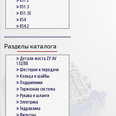
851.3
851.3E
854
854.2
854.2G
854.3
Разделы каталога
854.3E
854.5
863
Детали моста ZF AV
132/80
863.3
Шестерни и передачи
863.3E
Кольца и шайбы
864.5
Подшипники
Тормозная система
Рукава и шланги
Электрика
Гидравлика
Фильтры