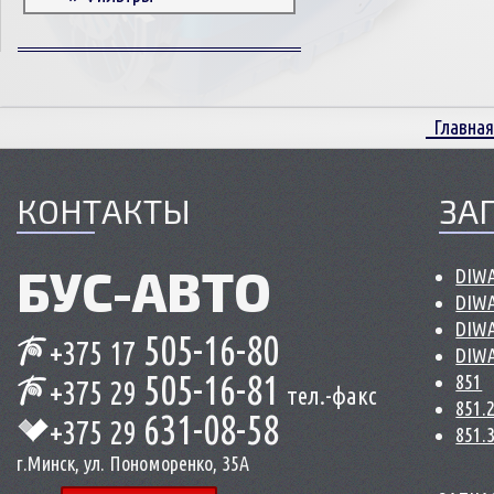
Корпусные детали
Пружины и болты
Прокладки и уплотнители
Втулки
Главная
Сцепление
КОНТАКТЫ
ЗА
БУС-
АВТО
DIWA
DIWA
DIWA
505-16-80
+375 17
DIWA
505-16-81
851
+375 29
тел.-факс
851.
631-08-58
+375 29
851.
г.Минск, ул. Пономоренко, 35А