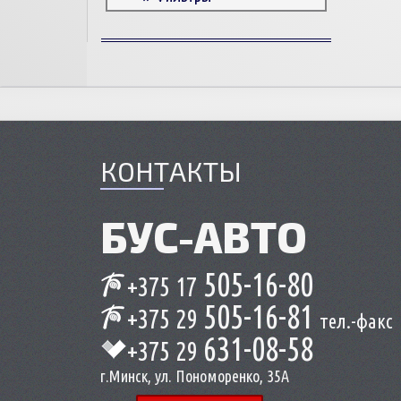
Корпусные детали
Пружины и болты
Прокладки и уплотнители
Втулки
Сцепление
КОНТАКТЫ
БУС-
АВТО
505-16-80
+375 17
505-16-81
+375 29
тел.-факс
631-08-58
+375 29
г.Минск, ул. Пономоренко, 35А