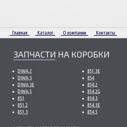
Главная
Каталог
О компании
Контакты
ЗАПЧАСТИ НА КОРОБКИ
DIWA.2
851.3E
DIWA.3
854
DIWA.3E
854.2
DIWA.5
854.2G
851
854.3
851.2
854.3E
851.3
854.5