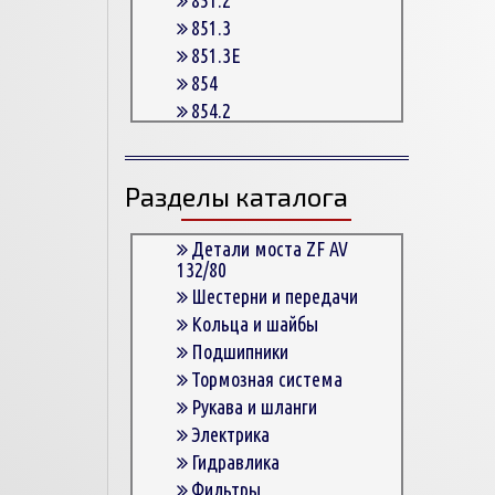
851.3
851.3E
854
854.2
854.2G
854.3
Разделы каталога
854.3E
854.5
863
Детали моста ZF AV
132/80
863.3
Шестерни и передачи
863.3E
Кольца и шайбы
864.5
Подшипники
Тормозная система
Рукава и шланги
Электрика
Гидравлика
Фильтры