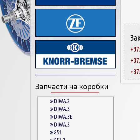
За
+37
+37
+37
Запчасти на коробки
DIWA.2
DIWA.3
DIWA.3E
DIWA.5
851
851.2