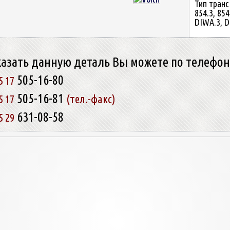
Тип трансм
854.3, 854
DIWA.3, D
казать данную деталь Вы можете по телефо
505-16-80
5 17
505-16-81
5 17
(тел.-факс)
631-08-58
5 29