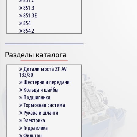
851.3
851.3E
854
854.2
854.2G
854.3
Разделы каталога
854.3E
854.5
863
Детали моста ZF AV
132/80
863.3
Шестерни и передачи
863.3E
Кольца и шайбы
864.5
Подшипники
Тормозная система
Рукава и шланги
Электрика
Гидравлика
Фильтры