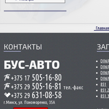
Корпусные детали
Пружины и болты
Прокладки и уплотнители
Втулки
Главная
Сцепление
КОНТАКТЫ
ЗА
БУС-
АВТО
DIWA
DIWA
DIWA
505-16-80
+375 17
DIWA
505-16-81
851
+375 29
тел.-факс
851.
631-08-58
+375 29
851.
г.Минск, ул. Пономоренко, 35А