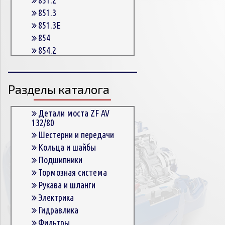
851.3
851.3E
854
854.2
854.2G
854.3
Разделы каталога
854.3E
854.5
863
Детали моста ZF AV
132/80
863.3
Шестерни и передачи
863.3E
Кольца и шайбы
864.5
Подшипники
Тормозная система
Рукава и шланги
Электрика
Гидравлика
Фильтры