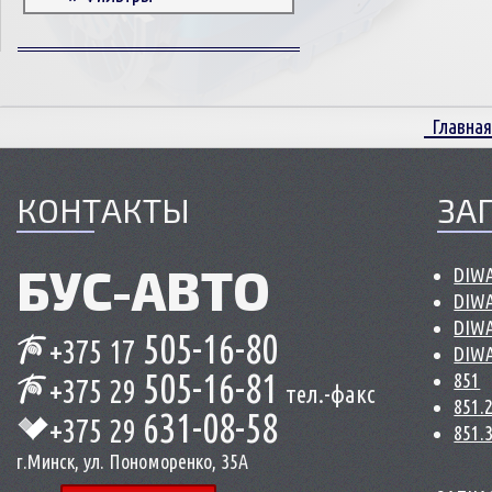
Корпусные детали
Пружины и болты
Прокладки и уплотнители
Втулки
Главная
Сцепление
КОНТАКТЫ
ЗА
БУС-
АВТО
DIWA
DIWA
DIWA
505-16-80
+375 17
DIWA
505-16-81
851
+375 29
тел.-факс
851.
631-08-58
+375 29
851.
г.Минск, ул. Пономоренко, 35А