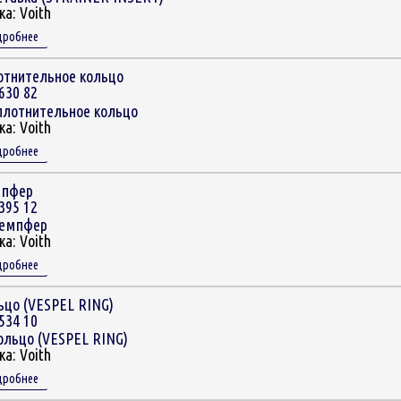
ка:
Voith
дробнее
отнительное кольцо
630 82
ка:
Voith
дробнее
пфер
395 12
ка:
Voith
дробнее
ьцо (VESPEL RING)
534 10
ка:
Voith
дробнее