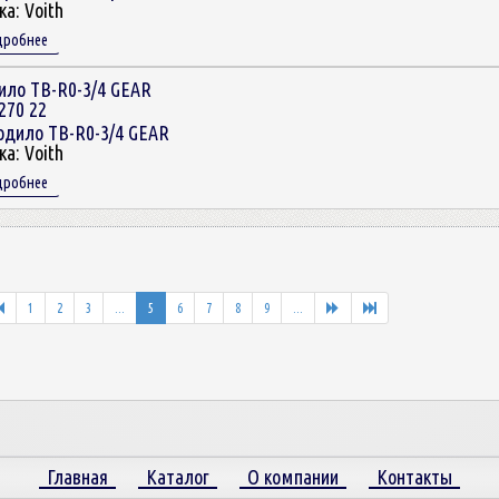
ка:
Voith
дробнее
ило TB-R0-3/4 GEAR
270 22
ка:
Voith
дробнее
1
2
3
...
5
6
7
8
9
...
Главная
Каталог
О компании
Контакты