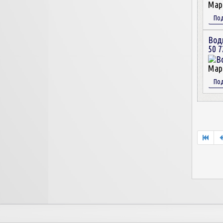
Мар
По
Вод
50 7
Мар
По