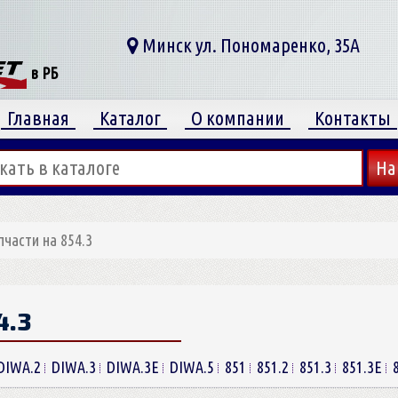
Минск ул. Пономаренко, 35А
в РБ
Главная
Каталог
О компании
Контакты
пчасти на 854.3
4.3
DIWA.2
DIWA.3
DIWA.3E
DIWA.5
851
851.2
851.3
851.3E