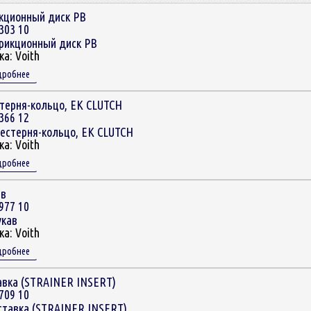
кционный диск PB
303 10
ка:
Voith
дробнее
терня-кольцо, EK CLUTCH
366 12
ка:
Voith
дробнее
ав
977 10
ка:
Voith
дробнее
авка (STRAINER INSERT)
709 10