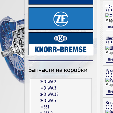
Фри
52 6
Мар
По
Шес
52 6
Мар
По
Запчасти на коробки
Рук
58 3
DIWA.2
Мар
DIWA.3
По
DIWA.3E
DIWA.5
Вст
851
56 3
851.2