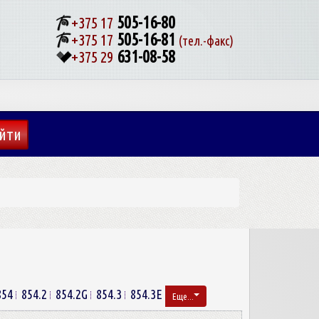
505-16-80
+375 17
505-16-81
+375 17
(тел.-факс)
631-08-58
+375 29
854
854.2
854.2G
854.3
854.3E
Еще...