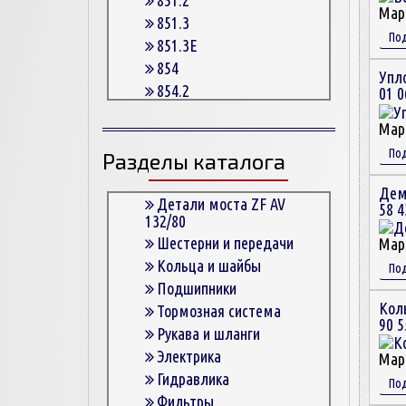
Мар
851.3
По
851.3E
854
Упл
854.2
01 0
854.2G
Мар
854.3
По
Разделы каталога
854.3E
854.5
Дем
863
Детали моста ZF AV
58 4
132/80
863.3
Шестерни и передачи
Мар
863.3E
Кольца и шайбы
По
864.5
Подшипники
Кол
Тормозная система
90 5
Рукава и шланги
Электрика
Мар
Гидравлика
По
Фильтры