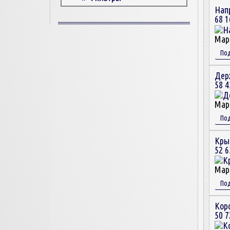
Нап
Корпусные детали
68 1
Пружины и болты
Прокладки и уплотнители
Мар
Втулки
По
Сцепление
Дер
58 4
Мар
По
Кры
52 6
Мар
По
Кор
50 7