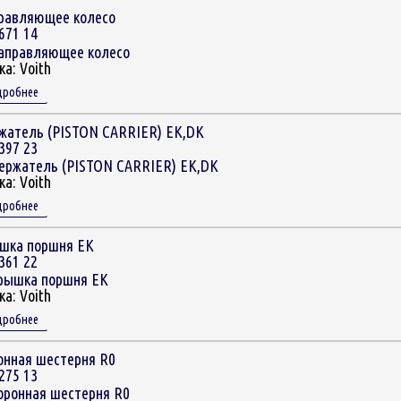
равляющее колесо
671 14
ка:
Voith
дробнее
жатель (PISTON CARRIER) EK,DK
397 23
ка:
Voith
дробнее
шка поршня EK
361 22
ка:
Voith
дробнее
онная шестерня R0
275 13