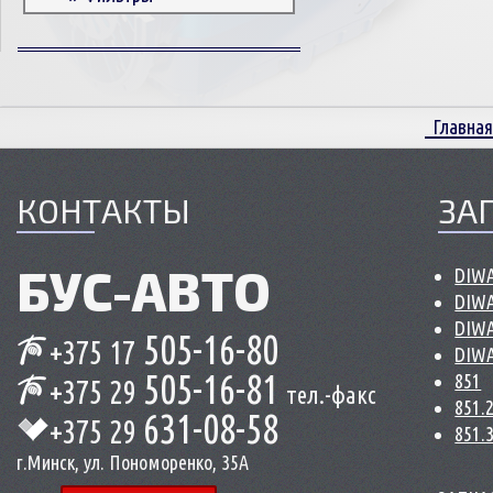
Корпусные детали
Пружины и болты
Прокладки и уплотнители
Втулки
Главная
Сцепление
КОНТАКТЫ
ЗА
БУС-
АВТО
DIWA
DIWA
DIWA
505-16-80
+375 17
DIWA
505-16-81
851
+375 29
тел.-факс
851.
631-08-58
+375 29
851.
г.Минск, ул. Пономоренко, 35А