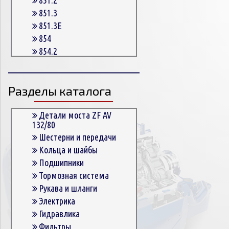
851.3
851.3E
854
854.2
854.2G
854.3
Разделы каталога
854.3E
854.5
863
Детали моста ZF AV
132/80
863.3
Шестерни и передачи
863.3E
Кольца и шайбы
864.5
Подшипники
Тормозная система
Рукава и шланги
Электрика
Гидравлика
Фильтры