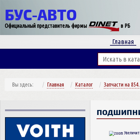
БУС-
АВТО
Официальный представитель фирмы
в РБ
Главная
Вы здесь:
Главная
Каталог
Запчасти на 854.
ПОДШИПН
Увеличит