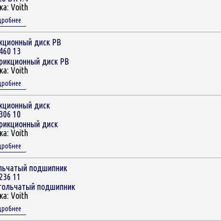
ка:
Voith
дробнее
кционный диск РВ
460 13
ка:
Voith
дробнее
кционный диск
306 10
ка:
Voith
дробнее
льчатый подшипник
236 11
ка:
Voith
дробнее