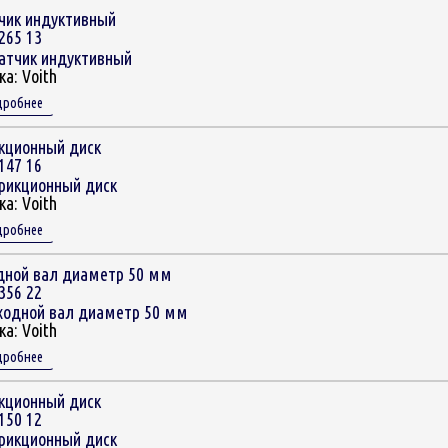
чик индуктивный
265 13
ка:
Voith
дробнее
кционный диск
147 16
ка:
Voith
дробнее
дной вал диаметр 50 мм
356 22
ка:
Voith
дробнее
кционный диск
150 12