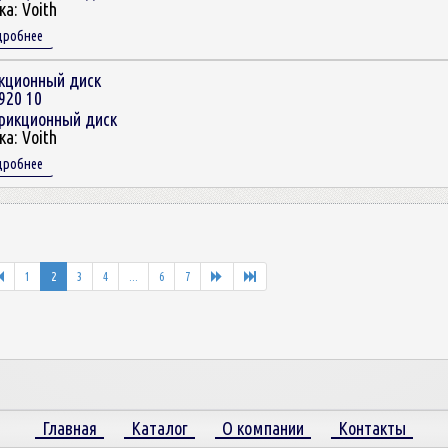
ка:
Voith
дробнее
кционный диск
920 10
ка:
Voith
дробнее
1
2
3
4
...
6
7
Главная
Каталог
О компании
Контакты