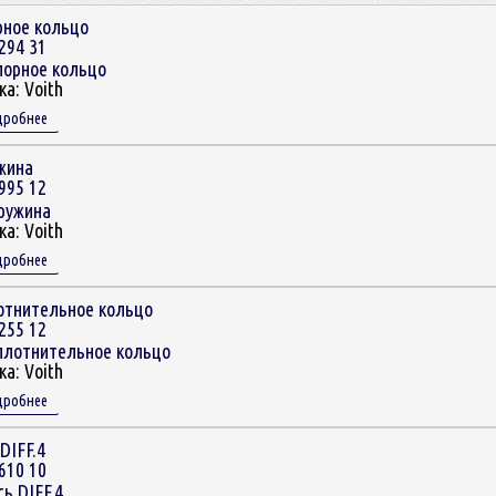
рное кольцо
294 31
ка:
Voith
дробнее
жина
995 12
ка:
Voith
дробнее
отнительное кольцо
255 12
ка:
Voith
дробнее
DIFF.4
610 10