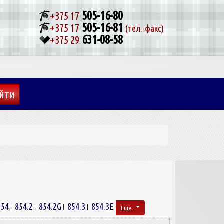
505-16-80
+375 17
505-16-81
+375 17
(тел.-факс)
631-08-58
+375 29
854
854.2
854.2G
854.3
854.3E
Еще...