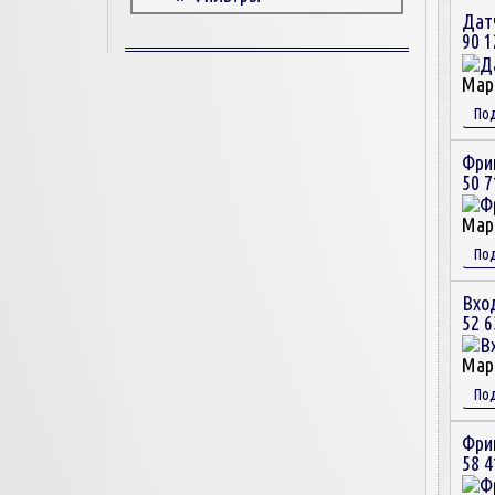
Дат
Корпусные детали
90 1
Пружины и болты
Прокладки и уплотнители
Мар
Втулки
По
Сцепление
Фри
50 7
Мар
По
Вхо
52 6
Мар
По
Фри
58 4