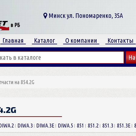
Минск ул. Пономаренко, 35А
в РБ
Главная
Каталог
О компании
Контакты
пчасти на 854.2G
4.2G
DIWA.2
DIWA.3
DIWA.3E
DIWA.5
851
851.2
851.3
851.3E