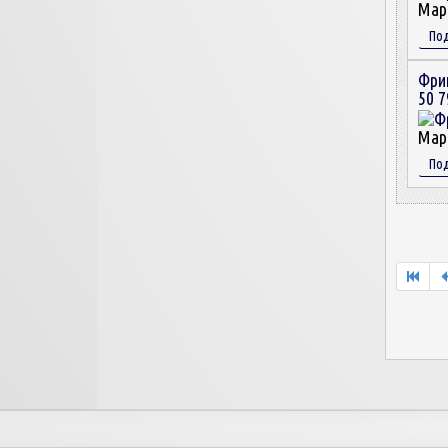
Мар
По
Фри
50 7
Мар
По