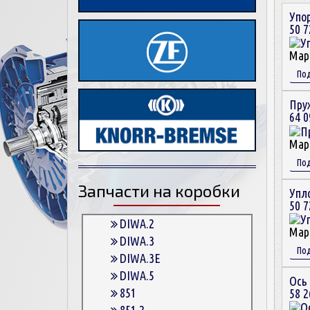
Упо
50 7
Мар
По
Пру
64 0
Мар
По
Запчасти на коробки
Упл
50 7
DIWA.2
Мар
DIWA.3
По
DIWA.3E
DIWA.5
Ось 
851
58 2
851.2