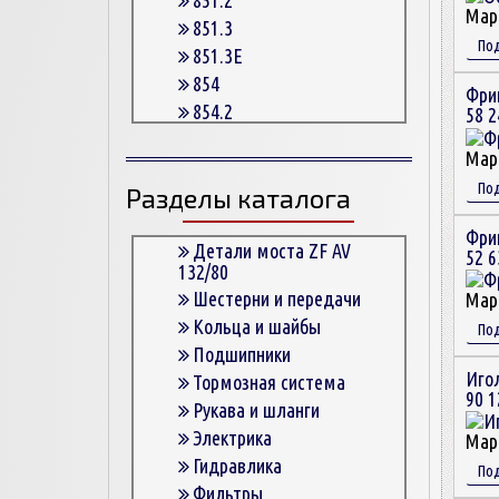
Мар
851.3
По
851.3E
854
Фри
854.2
58 2
854.2G
Мар
854.3
По
Разделы каталога
854.3E
854.5
Фри
863
Детали моста ZF AV
52 6
132/80
863.3
Шестерни и передачи
Мар
863.3E
Кольца и шайбы
По
864.5
Подшипники
Иго
Тормозная система
90 1
Рукава и шланги
Электрика
Мар
Гидравлика
По
Фильтры