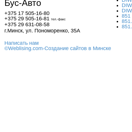
DIW
Бус-
Авто
DIW
DIW
+375 17
505-16-80
851
+375 29
505-16-81
тел.-факс
851
+375 29
631-08-58
851
г.Минск, ул. Пономоренко, 35А
Написать нам
©Web
lising.com-Создание сайтов в Минске