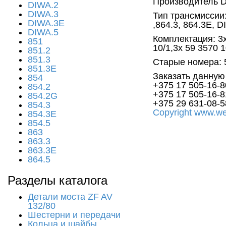
Производитель D
DIWA.2
DIWA.3
Тип трансмиссии: 
DIWA.3E
,864.3, 864.3E, 
DIWA.5
Комплектация: 3x
851
10/1,3x 59 3570 1
851.2
851.3
Старые номера: 5
851.3E
Заказать данную
854
+375 17
505-16-8
854.2
+375 17
505-16-
854.2G
+375 29
631-08-5
854.3
Copyright www.we
854.3E
854.5
863
863.3
863.3E
864.5
Разделы каталога
Детали моста ZF AV
132/80
Шестерни и передачи
Кольца и шайбы