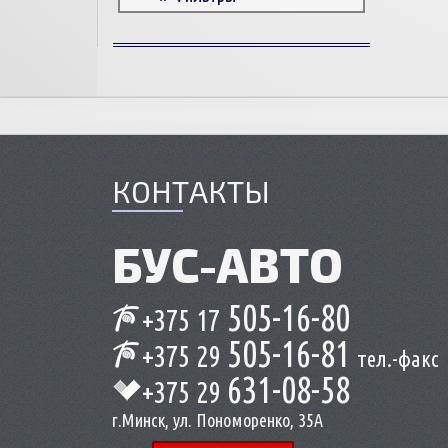
Корпусные детали
Пружины и болты
Прокладки и уплотнители
Втулки
Сцепление
КОНТАКТЫ
БУС-
АВТО
505-16-80
+375 17
505-16-81
+375 29
тел.-факс
631-08-58
+375 29
г.Минск, ул. Пономоренко, 35А