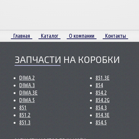
Главная
Каталог
О компании
Контакты
ЗАПЧАСТИ НА КОРОБКИ
DIWA.2
851.3E
DIWA.3
854
DIWA.3E
854.2
DIWA.5
854.2G
851
854.3
851.2
854.3E
851.3
854.5