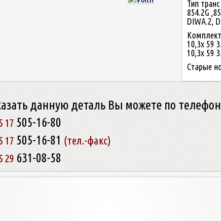
Тип трансм
854.2G ,85
DIWA.2, D
Комплекта
10,3x 59 3
10,3x 59 3
Старые но
казать данную деталь Вы можете по телефо
505-16-80
5 17
505-16-81
5 17
(тел.-факс)
631-08-58
5 29