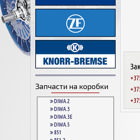
За
+37
Запчасти на коробки
+37
+37
DIWA.2
DIWA.3
DIWA.3E
DIWA.5
851
851.2