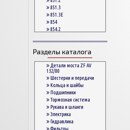
851.3
851.3E
854
854.2
854.2G
854.3
Разделы каталога
854.3E
854.5
863
Детали моста ZF AV
132/80
863.3
Шестерни и передачи
863.3E
Кольца и шайбы
864.5
Подшипники
Тормозная система
Рукава и шланги
Электрика
Гидравлика
Фильтры