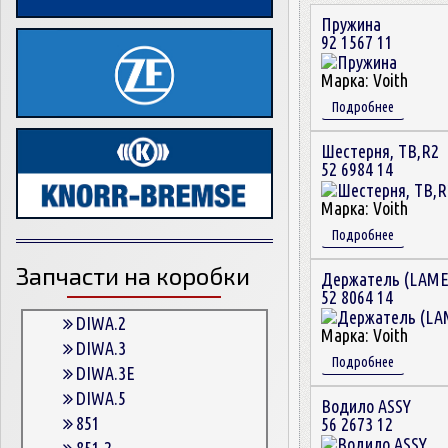
Пружина
92 1567 11
Марка:
Voith
Подробнее
Шестерня, TB,R2
52 6984 14
Марка:
Voith
Подробнее
Запчасти на коробки
Держатель (LAME
52 8064 14
DIWA.2
Марка:
Voith
DIWA.3
Подробнее
DIWA.3E
DIWA.5
Водило ASSY
851
56 2673 12
851.2