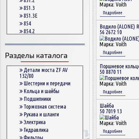
Марка:
Voith
851.3
Подробнее
851.3E
854
Водило (ALONE) 
854.2
56 2672 10
854.2G
Марка:
Voith
854.3
Подробнее
Разделы каталога
854.3E
854.5
Поршневое кольц
863
Детали моста ZF AV
50 8870 11
132/80
863.3
Шестерни и передачи
Марка:
Voith
863.3E
Кольца и шайбы
Подробнее
864.5
Подшипники
Шайба
Тормозная система
50 7019 13
Рукава и шланги
Электрика
Марка:
Voith
Гидравлика
Подробнее
Фильтры