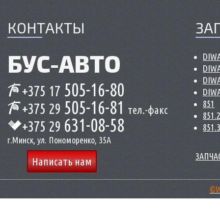
КОНТАКТЫ
ЗА
БУС-
АВТО
DIWA
DIWA
DIWA
505-16-80
+375 17
DIWA
505-16-81
851
+375 29
тел.-факс
851.
631-08-58
+375 29
851.
г.Минск, ул. Пономоренко, 35А
ЗАПЧАС
Написать нам
©W