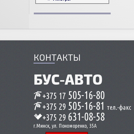
Корпусные детали
Пружины и болты
Прокладки и уплотнители
Втулки
Сцепление
КОНТАКТЫ
БУС-
АВТО
505-16-80
+375 17
505-16-81
+375 29
тел.-факс
631-08-58
+375 29
г.Минск, ул. Пономоренко, 35А