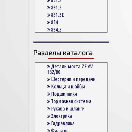
851.3
851.3E
854
854.2
854.2G
854.3
Разделы каталога
854.3E
854.5
863
Детали моста ZF AV
132/80
863.3
Шестерни и передачи
863.3E
Кольца и шайбы
864.5
Подшипники
Тормозная система
Рукава и шланги
Электрика
Гидравлика
Фильтры