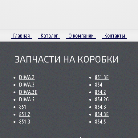
Главная
Каталог
О компании
Контакты
ЗАПЧАСТИ НА КОРОБКИ
DIWA.2
851.3E
DIWA.3
854
DIWA.3E
854.2
DIWA.5
854.2G
851
854.3
851.2
854.3E
851.3
854.5