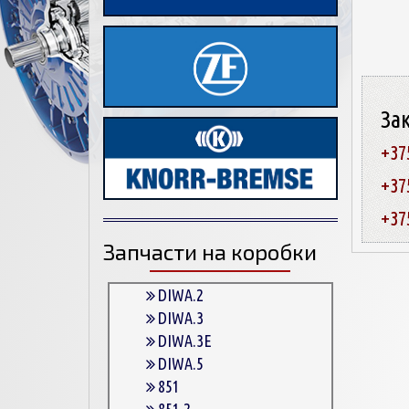
За
+37
+37
+37
Запчасти на коробки
DIWA.2
DIWA.3
DIWA.3E
DIWA.5
851
851.2