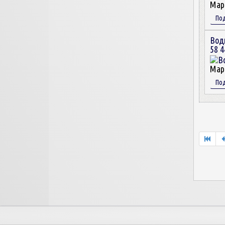
Мар
По
Вод
58 4
Мар
По