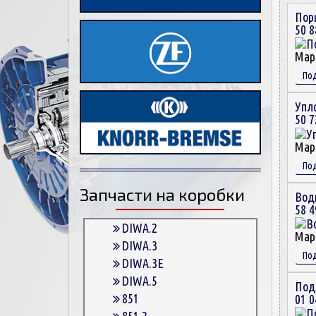
Пор
50 8
Мар
По
Упл
50 7
Мар
По
Запчасти на коробки
Вод
58 4
DIWA.2
Мар
DIWA.3
По
DIWA.3E
DIWA.5
Под
851
01 0
851.2