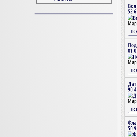
Води
Корпусные детали
52 6
Пружины и болты
Прокладки и уплотнители
Мар
Втулки
По
Сцепление
Под
01 0
Мар
По
Дат
90 4
Мар
По
Фла
50 9