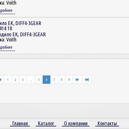
ка:
Voith
дробнее
ило EK, DIFF4-3GEAR
414 10
ка:
Voith
дробнее
1
2
3
...
5
6
7
8
9
Главная
Каталог
О компании
Контакты