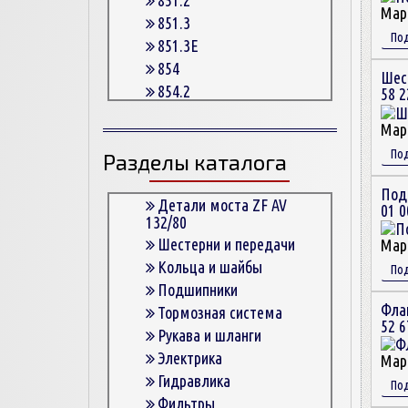
Мар
851.3
По
851.3E
854
Шес
854.2
58 2
854.2G
Мар
854.3
По
Разделы каталога
854.3E
854.5
Под
863
Детали моста ZF AV
01 0
132/80
863.3
Шестерни и передачи
Мар
863.3E
Кольца и шайбы
По
864.5
Подшипники
Фла
Тормозная система
52 6
Рукава и шланги
Электрика
Мар
Гидравлика
По
Фильтры