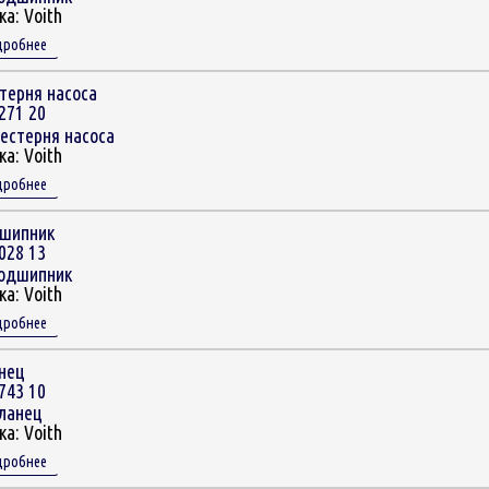
ка:
Voith
дробнее
терня насоса
271 20
ка:
Voith
дробнее
шипник
028 13
ка:
Voith
дробнее
нец
743 10
ка:
Voith
дробнее