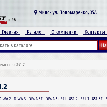
Минск ул. Пономаренко, 35А
в РБ
Главная
Каталог
О компании
Контакты
пчасти на 851.2
1.2
DIWA.2
DIWA.3
DIWA.3E
DIWA.5
851
851.2
851.3
851.3E