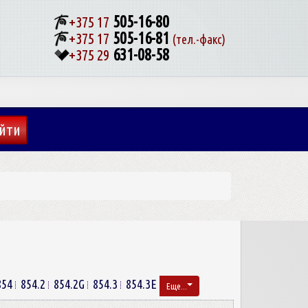
505-16-80
+375 17
505-16-81
+375 17
(тел.-факс)
631-08-58
+375 29
854
854.2
854.2G
854.3
854.3E
Еще...