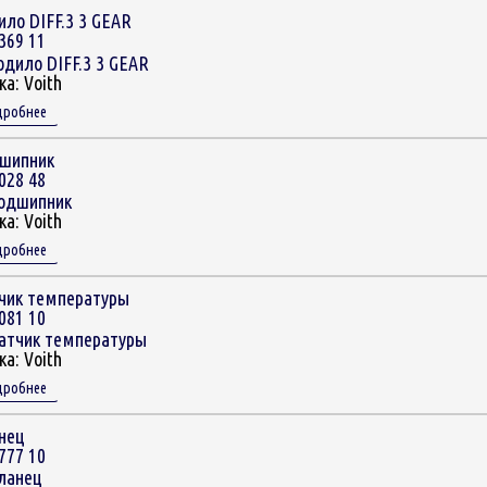
ло DIFF.3 3 GEAR
369 11
ка:
Voith
дробнее
шипник
028 48
ка:
Voith
дробнее
чик температуры
081 10
ка:
Voith
дробнее
нец
777 10