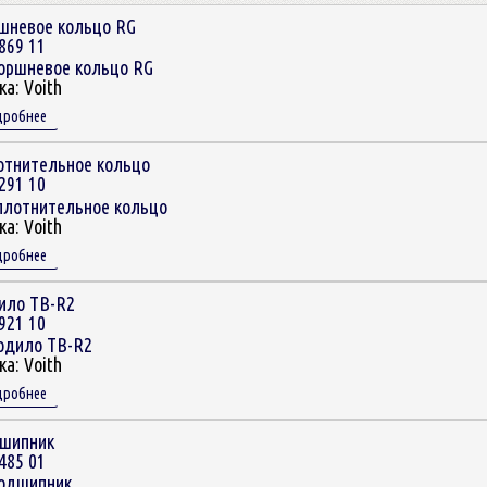
шневое кольцо RG
869 11
ка:
Voith
дробнее
отнительное кольцо
291 10
ка:
Voith
дробнее
ило TB-R2
921 10
ка:
Voith
дробнее
шипник
485 01