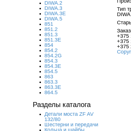
Произ
DIWA.2
DIWA.3
Тип т
DIWA.3E
DIWA.
DIWA.5
Стары
851
851.2
Заказ
851.3
+375 
851.3E
+375 
854
+375 
854.2
Copyr
854.2G
854.3
854.3E
854.5
863
863.3
863.3E
864.5
Разделы каталога
Детали моста ZF AV
132/80
Шестерни и передачи
Кольца и шайбы