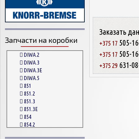
Заказать да
Запчасти на коробки
505-16
+375 17
505-16
+375 17
DIWA.2
DIWA.3
631-08
+375 29
DIWA.3E
DIWA.5
851
851.2
851.3
851.3E
854
854.2
854.2G